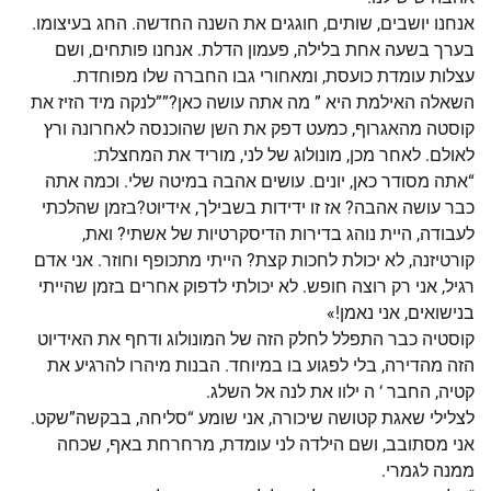
אנחנו יושבים, שותים, חוגגים את השנה החדשה. החג בעיצומו.
בערך בשעה אחת בלילה, פעמון הדלת. אנחנו פותחים, ושם
עצלות עומדת כועסת, ומאחורי גבו החברה שלו מפוחדת.
השאלה האילמת היא ” מה אתה עושה כאן?””לנקה מיד הזיז את
קוסטה מהאגרוף, כמעט דפק את השן שהוכנסה לאחרונה ורץ
לאולם. לאחר מכן, מונולוג של לני, מוריד את המחצלת:
“אתה מסודר כאן, יונים. עושים אהבה במיטה שלי. וכמה אתה
כבר עושה אהבה? אז זו ידידות בשבילך, אידיוט?בזמן שהלכתי
לעבודה, היית נוהג בדירות הדיסקרטיות של אשתי? ואת,
קורטיזנה, לא יכולת לחכות קצת? הייתי מתכופף וחוזר. אני אדם
רגיל, אני רק רוצה חופש. לא יכולתי לדפוק אחרים בזמן שהייתי
בנישואים, אני נאמן!»
קוסטיה כבר התפלל לחלק הזה של המונולוג ודחף את האידיוט
הזה מהדירה, בלי לפגוע בו במיוחד. הבנות מיהרו להרגיע את
קטיה, החבר ‘ ה ילוו את לנה אל השלג.
לצלילי שאגת קטושה שיכורה, אני שומע “סליחה, בבקשה”שקט.
אני מסתובב, ושם הילדה לני עומדת, מרחרחת באף, שכחה
ממנה לגמרי.