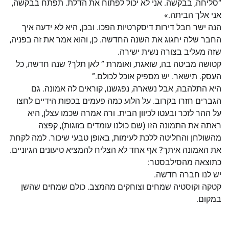
“סליחה, בבקשה. אני לא יכול לפתוח את הדלת. תפתח בבקשה,
אני אלך הביתה.»
הנה ישר חבל דירות דיסקרטיות הפכו. ובכן, היא לא ידעה איך
החבר שלה יחגוג את השנה החדשה. כן, והוא אמר את זה בפניה,
שזה מעליב בצורה נשית ישירה.
קטושה מביטה בה, שואגת, ואומרת ” לאן תלך? שנה חדשה, כל
העסק. תישאר. יש מספיק אוכל לכולם.”
היא התלהבה, אבל נשארה, נפגשנו, קוראים לה אמונה. גם
הגברים חזרו בקרוב. על הלוע כמה פעמים בכפות הידיים לחצו
על ההר לזכר ובעטו לכיוון הבית. ורה אמרה שכמו עצלן, היא
ראתה את התמונה הזו (שם כולנו עומדים בזוגות), קפצה
מהשולחן והחליטה ללכת לעימות, באופן טבעי שיכור. למה לקחת
את האמונה איתך? אף אחד לא הצליח להמציא טיעונים הגיוניים.
כתוצאה מהסילבסטר:
יש לנו חברה חדשה.
קטקה וקוסטיה שמחים וצוחקים מהמצב. כולם שמחים שהשן
במקום.