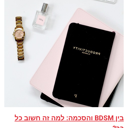
בין BDSM והסכמה: למה זה חשוב כל