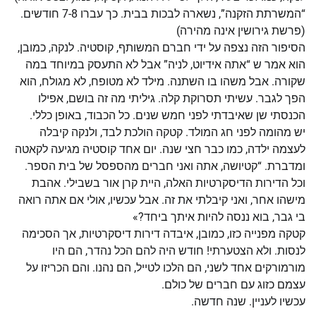
“המשרתת הזקנה”, נשארה לבכות בבית. כך עברו 7-8 חודשים.
(פרשת גירושין אינה מהירה)
הסיפור הזה נצפה על ידי חברם המשותף, קוסטיה. לנקה, כמובן,
הוא אמר ש “אתה אידיוט, לניה” אבל לא התעסק במיוחד במה
שקורה. אבל משהו בו השתנה. מילד לא מטופח, לא מגולח, הוא
הפך לגבר. עשיתי תסרוקת קלה. גיליתי מה זה בושם, אפילו
הכנסתי שן שאיבדתי לפני חמש שנים. כל הכבוד, באופן כללי.
יש מהומה לפני חג המולד. קטקה הולכת לבד, ולנקה קיבלה
לעצמה ילדה, כמו כבר חצי שנה. יום אחד קוסטיה מגיעה לקאטה
ומדברת. “קטיושה, אתה ואני חברים מהספסל של בית הספר.
וכל הדירות הדיסקרטיות האלה, היית קרן אור בשבילי. אהבת
מישהו אחר, ואני קיבלתי את זה. אבל עכשיו, אולי אם אתה רואה
בי גבר, בוא ננסה להיות איתך ביחד?»
קטקה מפנייה כזו, כמובן, איבדה דירות דיסקרטיות, אך הסכימה
לנסות. ולא הצטערתי! חודש היה להם הכל נהדר, הם היו
מורמורקים אחד לשני, הם הלכו לטייל, הם נהנו. והם הכריזו על
עצמם כזוג עם חברים של כולם.
עכשיו לעניין. שנה חדשה.