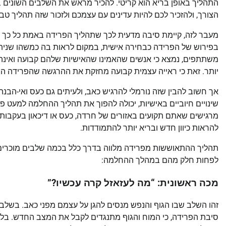
התהליך באופן בריא הוא קריטי. להכיר מראש את השלבים השונים
הצורך, ולהזכיר לכם להיות עדינים עם עצמכם ולזכור שזה תהליך טבע
מעבר לזה, קיימת סיבה מדעית לכך שתהליך הפרידה באמת כל כך
משתתפים, נמצא כי אנשים שהאמינו שהאישיות שלהם קבועה ואינה מ
יותר. זאת כי ראייה עצמית קבועה מחזקת את ההרגשה שהפרידה היא 
אך חשוב להבין שזה נורמלי להרגיש כאב, ולעיתים גם כעס ואי-הב
שינויים חיוביים באישיות, יכולה להפוך את תהליך ההחלמה למעט פ
מרגישים שאתם תקועים באזורים של חרדה, כעס או דיכאון בעקבות הפ
להראות כיוון חדש ובריא יותר להתמודדות.
תהליך ההתאוששות מפרידה מלווה בדרך כלל בכמה שלבים מוכרים 
לפחות חלק מהם במהלך ההחלמה:
מכה ראשונית: “מה לעזאזל קרה עכשיו?”
זהו השלב שבו הגוף והנפש מנסים להגן על עצמם מפני כאב. בשלב 
סיבת הפרידה, כי המוח והגוף מתנגדים לקבל את המצב החדש. בלבול