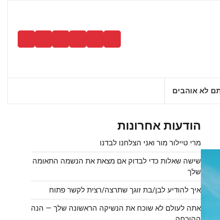
צור
אהבו
דירות
דיסקרטיות
למדו
עזבו
קשר
כמונו
רשרשו
דיסקרטיות
לסלוח
את
בחציר
שתקו
אלה
זמן
שאתם
ם לא אוהבים
רב
לא
אוהבים
הודעות אחרונות
מרי טיילור מור ואני הצלחנו לבדנו
שישה שאלות כדי לבדוק אם מצאת את הנשמה התאומה
שלך
איך להודיע לבן/בת זוגך שתרצה/רצית לקשר פתוח
אתה לעולם לא שוכח את הנשיקה הראשונה שלך — הנה
ההוכחה