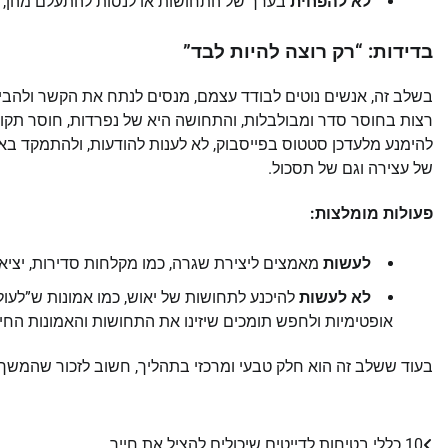
לא להפחית
בערך של התחושות או לנסות להתעלם מהן, מכיו
בדידות: “רק רוצה להיות לבד”
בשלב זה, אנשים נוטים לבודד עצמם, מנסים לנתח את הקשר ולהב
רצות בחוסר סדר ומבולבלות, והתחושה היא של נפרדות, חוסר תקוו
להימנע מלעדכן סטטוס בפייסבוק, לא לענות להודעות, ולהתמקד בא
של עצירה וגם של תסכול.
פעולות מומלצות:
לעשות
מאמצים ליצירת שגרה, כמו מקלחות סדירות, יציא
לא לעשות
להיכנע לתחושות של יאוש, כמו אמונות ש”לעול
אופטימיות ולחפש תומכים שיזינו את התחושות והאמונות החיו
בעוד ששלב זה הוא חלק טבעי ומרכזי בתהליך, חשוב לזכור שהמשך
10 כללי בטיחות לדייטים שיכולים להציל את חייך