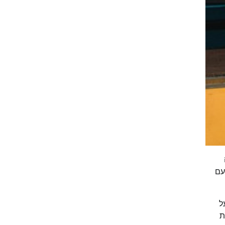
ה
פעם
ל
ת