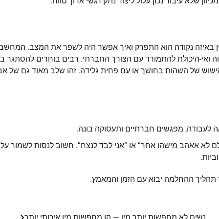
ון שלא עיבוד נכון עלול ליצור נתק רגשי ארוך טווח.
ין באיזה נקודה הוא התפרק ואיך אפשר היה לשפר את המצב. המחשב
ה ואי-היכולת להתמודד עם הצורך החברתי. רבים בוחרים להסתגר בב
ישוש של השהות בחושך או עם פחית גלידה. זהו שלב מאוד גם של אב
ה לעבודה, מפגשים חברתיים ותעסוקה בונה.
ם לא אאהב מישהו אחר” או “אני לבד לנצח”. חשוב לנסות לשמור על
ביות.
 תהליך ההחלמה יבוא עם הזמן והמאמץ.
נשים לא מחפשות יותר מין — הן מחפשות מין איכותי יותר