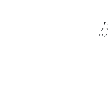
ות
ית,
ל, גם