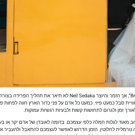
כולם מכירים את השיר הקלאסי מ-1962 “Breaking Up Is Hard to Do”, אך הזמר והיוצר Neil Sedaka לא תיאר את תהליך הפרידה בצור
 רק קשה—it כמעט בלתי נסבלת, חוויית סבל כמעט פיזי. כמעט כל אדם על פני כדור הארץ חווה לפחות 
רך זמן ולגרום לתחושות קשות ולבעיות רגשיות עמוקות.
מאוד לגלות חמלה כלפי עצמכם. בדומה לאובדן של אדם יקר או בע
בה נורמלית לחלוטין. הזמן הדרוש לאפשר לעצמכם להתאבל ולהעביר א