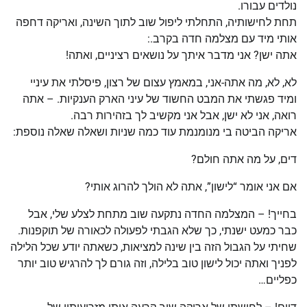
נולדים עבורו.
תחת לחישותיה, התחלתי ליפול שוב לתוך השינה, ואריקה דחפה
אותי מיד עם מצלמה חדה בקרב.:
אתה ישן? אני מדבר איתך על נושאים רציניים, ואתה!
לא, לא, מה אתה-אני, במאמץ עצום של רצון, פיסלתי את עיניי
ומיד פגשתי את המבט החשוד של עיני הארק הענקיות. – אתה
רואה, אני לא ישן, אבל אני מקשיב לך בזהירות רבה.
אריקה הביטה בי מנומנמת עוד כמה שניות ושאלה שאלה נוספת:
דים, על מה אתה חולם?
אם אני אומר “לישון”, אתה לא הולך להרוג אותי?
בחייך! – המצלמה החדה נתקעה שוב מתחת לצלע שלי, אבל
כבר כמעט ישנתי, כך שלא הגבתי לפעולה לכאורה של תוקפנות.
שחיתי על הגבול הזה בין שינה למציאות, כשאתה יודע שכל הלילה
לפניך ואתה יכול לישון טוב בלילה, וזה גורם לך להרגיש טוב יותר
כפליים…